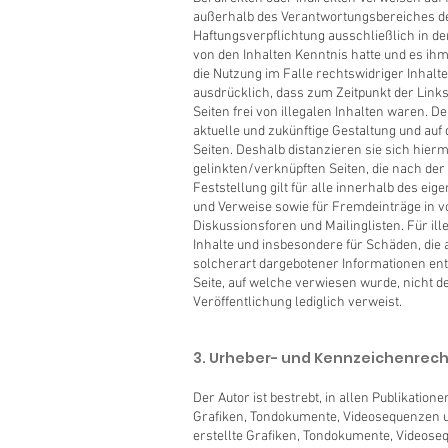
außerhalb des Verantwortungsbereiches de
Haftungsverpflichtung ausschließlich in dem
von den Inhalten Kenntnis hatte und es ih
die Nutzung im Falle rechtswidriger Inhalt
ausdrücklich, dass zum Zeitpunkt der Link
Seiten frei von illegalen Inhalten waren. Der
aktuelle und zukünftige Gestaltung und auf 
Seiten. Deshalb distanzieren sie sich hierm
gelinkten/verknüpften Seiten, die nach de
Feststellung gilt für alle innerhalb des ei
und Verweise sowie für Fremdeinträge in v
Diskussionsforen und Mailinglisten. Für ill
Inhalte und insbesondere für Schäden, die
solcherart dargebotener Informationen ents
Seite, auf welche verwiesen wurde, nicht der
Veröffentlichung lediglich verweist.
3. Urheber- und Kennzeichenrech
Der Autor ist bestrebt, in allen Publikati
Grafiken, Tondokumente, Videosequenzen un
erstellte Grafiken, Tondokumente, Videose