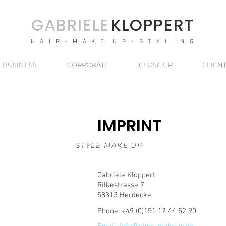
GABRIEL
E
KLOPPERT
H A I R
•
M A K E U P
•
S T Y L I N G
BUSINESS
CORPORATE
CLOSE UP
CLIEN
IMPRINT
STYLE-MAKE UP
Gabriele Kloppert
Rilkestrasse 7
58313 Herdecke
Phone: +49 (0)151 12 44 52 90