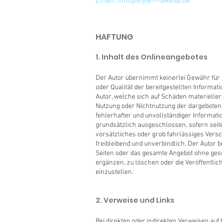
Email:
info@style-makeup.de
HAFTUNG
1. Inhalt des Onlineangebotes
Der Autor übernimmt keinerlei Gewähr für di
oder Qualität der bereitgestellten Inform
Autor, welche sich auf Schäden materieller 
Nutzung oder Nichtnutzung der dargeboten
fehlerhafter und unvollständiger Informat
grundsätzlich ausgeschlossen, sofern seit
vorsätzliches oder grob fahrlässiges Versc
freibleibend und unverbindlich. Der Autor be
Seiten oder das gesamte Angebot ohne ges
ergänzen, zu löschen oder die Veröffentlic
einzustellen.
2. Verweise und Links
Bei direkten oder indirekten Verweisen auf f