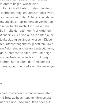
s Autors liegen, würde eine
 Fall in Kraft treten, in dem der Autor
m technisch möglich und zumutbar wäre,
e zu verhindern. Der Autor erklärt daher
setzung die entsprechenden verlinkten
 Autor hat keinerlei Einfluss auf die
die Inhalte der gelinkten/verknüpften
it ausdrücklich von allen Inhalten aller
r Linksetzung verändert wurden. Diese
genen Internetangebotes gesetzten Links
om Autor eingerichteten Gästebüchern,
egale, fehlerhafte oder unvollständige
 aus der Nutzung oder Nichtnutzung
tehen, haftet allein der Anbieter der
jenige, der über Links auf die jeweilige
t
onen die Urheberrechte der verwendeten
d Texte zu beachten, von ihm selbst
quenzen und Texte zu nutzen oder auf