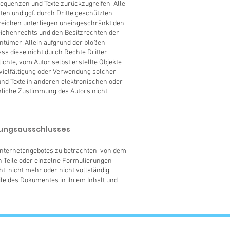
sequenzen und Texte zurückzugreifen. Alle
ten und ggf. durch Dritte geschützten
eichen unterliegen uneingeschränkt den
ichenrechts und den Besitzrechten der
ntümer. Allein aufgrund der bloßen
ass diese nicht durch Rechte Dritter
ichte, vom Autor selbst erstellte Objekte
ervielfältigung oder Verwendung solcher
nd Texte in anderen elektronischen oder
kliche Zustimmung des Autors nicht
tungsausschlusses
 Internetangebotes zu betrachten, von dem
n Teile oder einzelne Formulierungen
t, nicht mehr oder nicht vollständig
eile des Dokumentes in ihrem Inhalt und