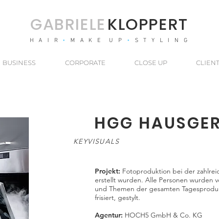
GABRIEL
E
KLOPPERT
H A I R
•
M A K E U P
•
S T Y L I N G
BUSINESS
CORPORATE
CLOSE UP
CLIEN
HGG HAUSGE
KEYVISUALS
Projekt:
Fotoproduktion bei der zahlre
erstellt wurden. Alle Personen wurden v
und Themen der gesamten Tagesproduk
frisiert, gestylt.
Agentur:
HOCH5 GmbH & Co. KG