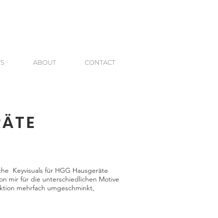
TS
ABOUT
CONTACT
RÄTE
iche Keyvisuals für HGG Hausgeräte
on mir für die unterschiedlichen Motive
tion mehrfach umgeschminkt,