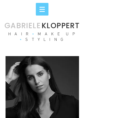
GABRIEL
E
KLOPPERT
H A I R
•
M A K E U P
•
S T Y L I N G