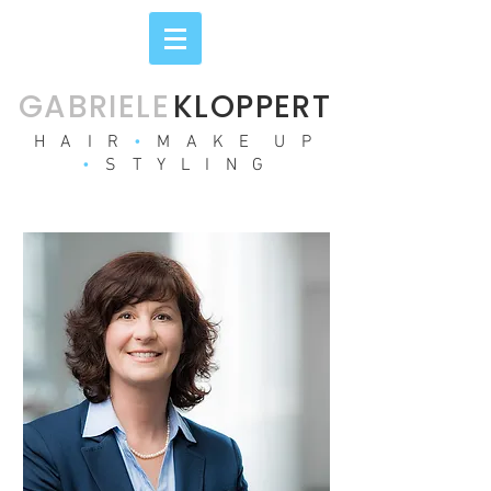
GABRIEL
E
KLOPPERT
H A I R
•
M A K E U P
•
S T Y L I N G