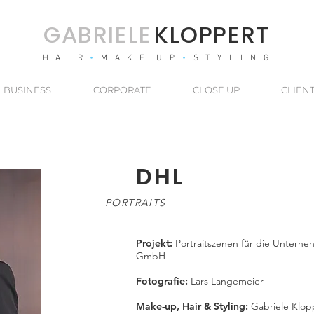
GABRIEL
E
KLOPPERT
H A I R
•
M A K E U P
•
S T Y L I N G
BUSINESS
CORPORATE
CLOSE UP
CLIEN
DHL
PORTRAITS
Projekt:
Portraitszenen für die Unterne
GmbH
Fotografie:
Lars Langemeier
Make-up, Hair & Styling:
Gabriele Klop