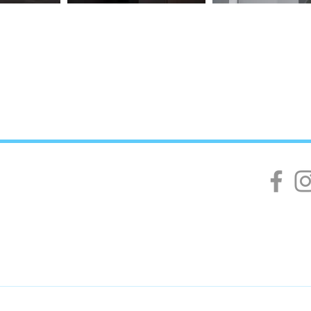
NSCHUTZ
 | style-makeup.de
DE